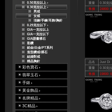
0.50克拉以上
重量
0.30克
0.30克拉以上
售價
24800 
男戒
女戒
項鍊/手鍊/耳飾/胸針
0.29克拉以下
GIA一克拉以上
GIA一克拉以下
GIA證書裸石
彩鑽
鉑金/白金/PT系列
造型鑽戒/裸石
結婚對戒
精品胸針
品名
Just Di
彩色寶石
重量
0.30克
售價
19800 
翡翠玉石
手錶
黃金飾品
名牌精品
3C精品