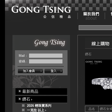
鑽石
Mail：
密碼：
最新商品
鑽石
2026 輕珠寶系列
品名
鑽石女
一克拉 以上