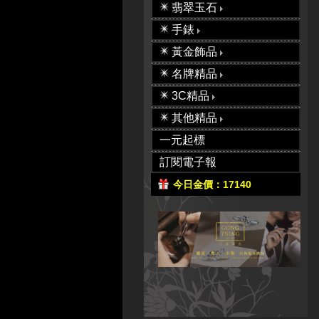
翡翠玉石
手錶
黃金飾品
名牌精品
3C精品
其他精品
一元起標
訂閱電子報
今日金價：17140