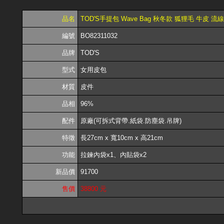
品名
TOD'S手提包 Wave Bag 秋冬款 狐狸毛 牛皮 
編號
BO82311032
品牌
TOD'S
型式
女用皮包
材質
皮件
品相
96%
配件
原廠(可拆式背帶.紙袋.防塵袋.吊牌)
特徵
長27cm x 寬10cm x 高21cm
功能
拉鍊內袋x1、內貼袋x2
新品價
91700
售價
38800 元