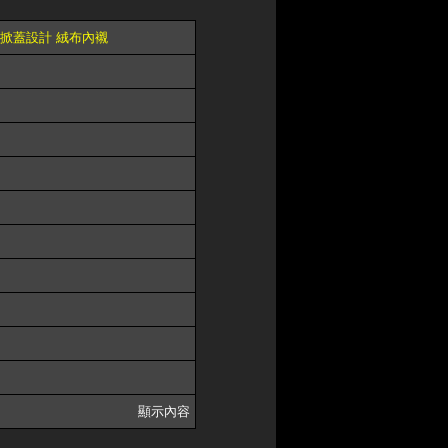
流線掀蓋設計 絨布內襯
顯示內容