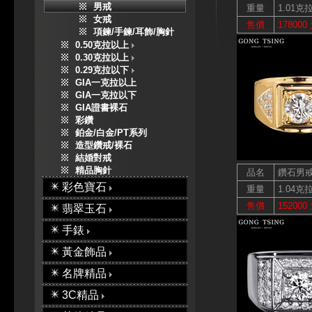
男戒
重量
1.01克
女戒
售價
178000
項鍊/手鍊/耳飾/胸針
0.50克拉以上
0.30克拉以上
0.29克拉以下
GIA一克拉以上
GIA一克拉以下
GIA證書裸石
彩鑽
鉑金/白金/PT系列
造型鑽戒/裸石
結婚對戒
精品胸針
品名
鑽石男
彩色寶石
重量
1.04克
售價
152000
翡翠玉石
手錶
黃金飾品
名牌精品
3C精品