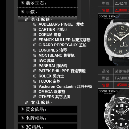
翡翠玉石
型號
214270
售價
218000
手錶
男 仕 腕 錶
AUDEMARS PIGUET 愛彼
CARTIER 卡地亞
CORUM 崑崙
FRANCK MULLER 法蘭克穆勒
GIRARD PERREGAUX 芝柏
LONGINES 浪琴
MONTBLANC 萬寶龍
IWC 萬國
PANERAI 沛納海
PATEK PHILIPPE 百達翡麗
品名
沛納海
ROLEX 勞力士
型號
PAM003
TUDOR 帝舵
售價
145000
Vacheron Constantin 江詩丹頓
OMEGA 歐米茄
OTHERS 其它品牌
女 仕 腕 錶
黃金飾品
名牌精品
3C精品