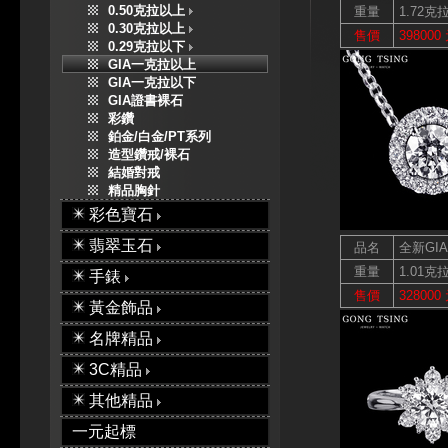
0.50克拉以上
重量
1.72克
0.30克拉以上
售價
398000
0.29克拉以下
GIA一克拉以上
GIA一克拉以下
GIA證書裸石
彩鑽
鉑金/白金/PT系列
造型鑽戒/裸石
結婚對戒
精品胸針
彩色寶石
翡翠玉石
品名
全新GI
重量
1.01克
手錶
售價
328000
黃金飾品
名牌精品
3C精品
其他精品
一元起標