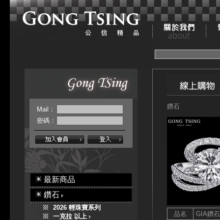
鑽石
Mail：
密碼：
最新商品
鑽石
2026 輕珠寶系列
品名
GIA鑽
一克拉 以上