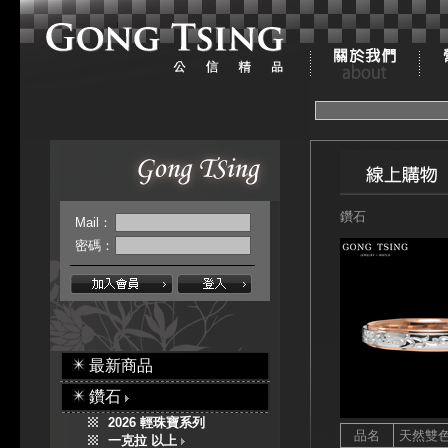
鑽石
Mail：
密碼：
最新商品
鑽石
2026 輕珠寶系列
品名
天然雙
一克拉 以上