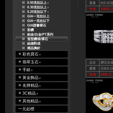
0.50克拉以上
重量
約0.02
0.30克拉以上
售價
10800 
0.29克拉以下
GIA一克拉以上
GIA一克拉以下
GIA證書裸石
彩鑽
鉑金/白金/PT系列
造型鑽戒/裸石
結婚對戒
精品胸針
彩色寶石
翡翠玉石
品名
鑽石女
重量
共約0.1
手錶
售價
5800 元
黃金飾品
名牌精品
3C精品
其他精品
一元起標