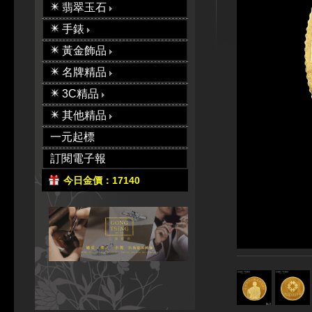
翡翠玉石
手錶
黃金飾品
名牌精品
3C精品
其他精品
一元起標
訂閱電子報
今日金價：17140