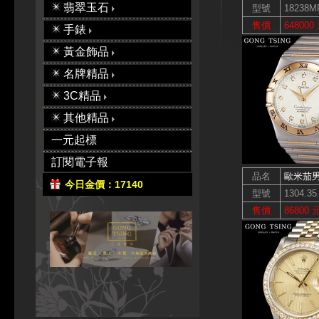
翡翠玉石
型號
18238M
售價
648000
手錶
黃金飾品
名牌精品
3C精品
其他精品
一元起標
訂閱電子報
品名
歐米茄
今日金價：17140
型號
1304.35
售價
86800 