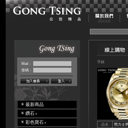
手錶
Mail：
密碼：
最新商品
鑽石
彩色寶石
品名
勞力士