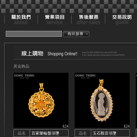
黃金飾品
品名
百家樂輪盤項墬
品名
玉石觀音項墬