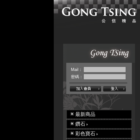
Mail：
密碼：
最新商品
鑽石
彩色寶石