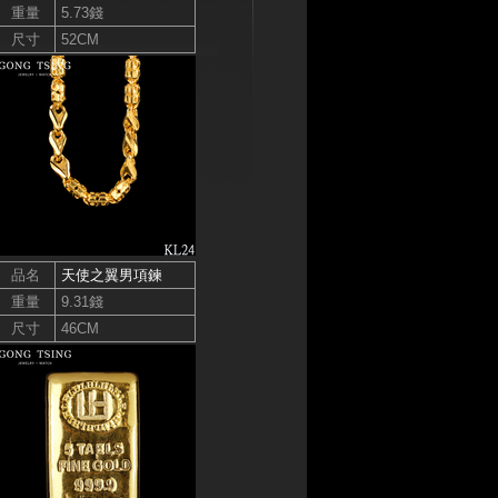
重量
5.73錢
尺寸
52CM
品名
天使之翼男項鍊
重量
9.31錢
尺寸
46CM