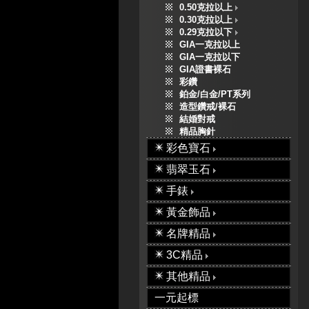
0.50克拉以上
0.30克拉以上
0.29克拉以下
GIA一克拉以上
GIA一克拉以下
GIA證書裸石
彩鑽
鉑金/白金/PT系列
造型鑽戒/裸石
結婚對戒
精品胸針
彩色寶石
翡翠玉石
手錶
黃金飾品
名牌精品
3C精品
其他精品
一元起標